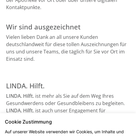
der Apotheke vor Ort oder über unsere digitalen
Kontaktpunkte.
Wir sind ausgezeichnet
Vielen lieben Dank an all unsere Kunden
deutschlandweit für diese tollen Auszeichnungen für
uns und unsere Teams, die täglich für Sie vor Ort im
Einsatz sind.
LINDA. Hilft.
LINDA. Hilft.
ist mehr als Sie auf dem Weg Ihres
Gesundwerdens oder Gesundbleibens zu begleiten.
LINDA. Hilft.
ist auch unser Engagement für
Gesundheitsorganisationen, die auf Unterstützung
Cookie Zustimmung
angewiesen sind - sowie beispielsweise der
Auf unserer Website verwenden wir Cookies, um Inhalte und
Bundesverband Kinderhospiz e. V. Schauen Sie gerne